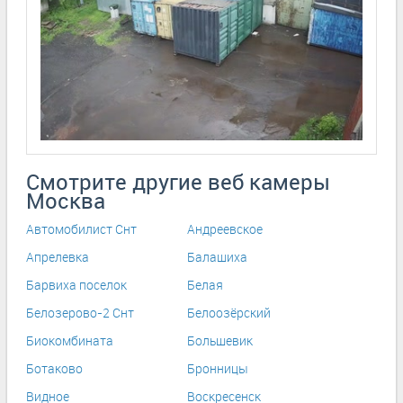
Смотрите другие веб камеры
Москва
Автомобилист Снт
Андреевское
Апрелевка
Балашиха
Барвиха поселок
Белая
Белозерово-2 Снт
Белоозёрский
Биокомбината
Большевик
Ботаково
Бронницы
Видное
Воскресенск