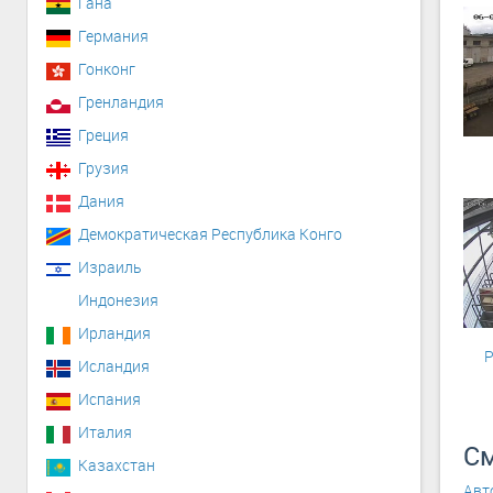
Гана
Германия
Гонконг
Гренландия
Греция
Грузия
Дания
Демократическая Республика Конго
Израиль
Индонезия
Ирландия
Р
Исландия
Испания
Италия
См
Казахстан
Авт