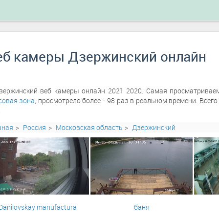
еб камеры Дзержинский онлайн
зержинский веб камеры онлайн 2021 2020. Самая просматривае
совая зона
, просмотрело более - 98 раз в реальном времени. Всег
.
вная
Россия
Московская область
Дзержинский
Danilovskay manufactura
баня