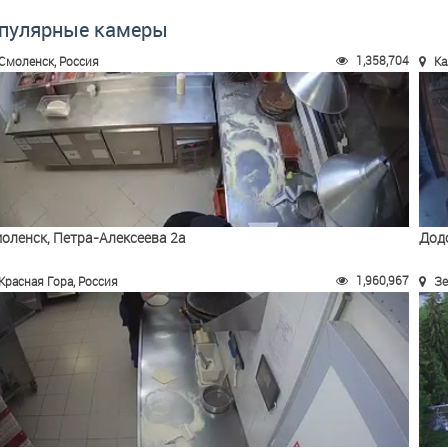
пулярные камеры
1,358,704
Смоленск, Россия
Ка
оленск, Петра-Алексеева 2а
Дод
1,960,967
Красная Гора, Россия
Зе