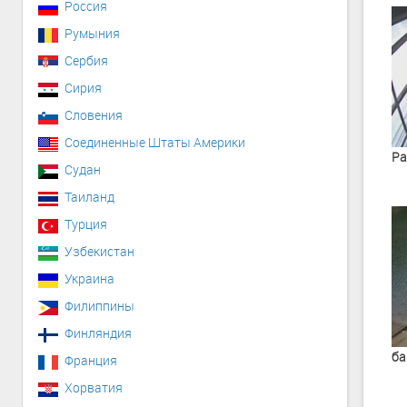
Россия
Румыния
Сербия
Сирия
Словения
Соединенные Штаты Америки
Ра
Судан
Таиланд
Турция
Узбекистан
Украина
Филиппины
Финляндия
ба
Франция
Хорватия