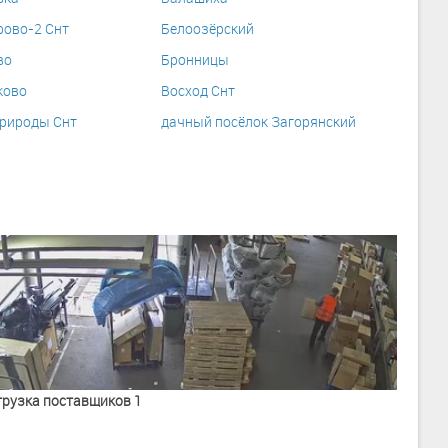
рово-2 Снт
Белоозёрский
во
Бронницы
ково
Восход Снт
рироды Снт
дачный посёлок Загорянский
грузка поставщиков 1