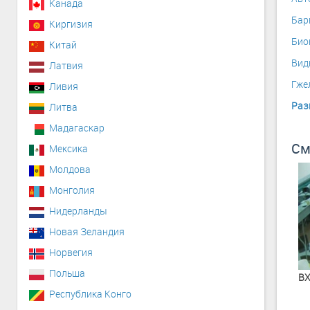
Канада
Бар
Киргизия
Био
Китай
Вид
Латвия
Гже
Ливия
Раз
Литва
Мадагаскар
См
Мексика
Молдова
Монголия
Нидерланды
Новая Зеландия
Норвегия
Польша
В
Республика Конго