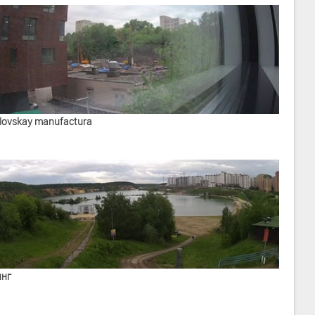
lovskay manufactura
инг