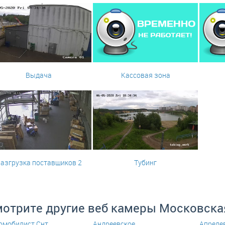
Выдача
Кассовая зона
азгрузка поставщиков 2
Тубинг
отрите другие веб камеры Московска
омобилист Снт
Андреевское
Апреле