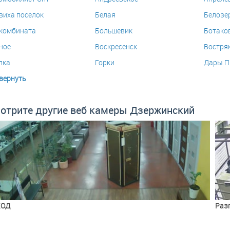
виха поселок
Белая
Белозе
комбината
Большевик
Ботако
ное
Воскресенск
Востря
лка
Горки
Дары П
вернуть
отрите другие веб камеры Дзержинский
ХОД
Раз