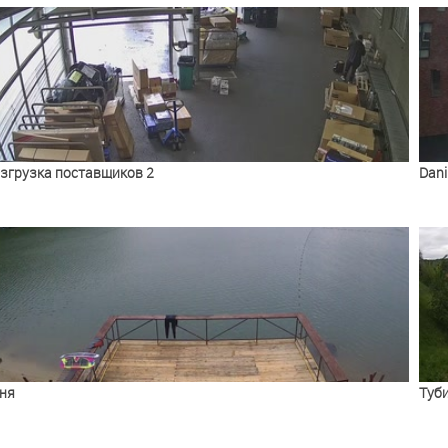
згрузка поставщиков 2
Dani
ня
Туб