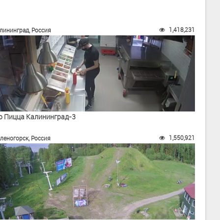
1,418,231
лининград, Россия
о Пицца Калининград-3
1,550,921
леногорск, Россия