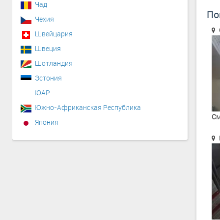
Чад
По
Чехия
Швейцария
Швеция
Шотландия
Эстония
ЮАР
Южно-Африканская Республика
См
Япония