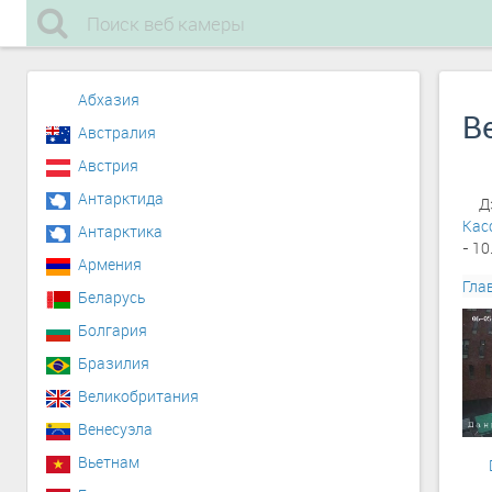
Абхазия
В
Австралия
Австрия
Антарктида
Д
Кас
Антарктика
- 10
Армения
Гла
Беларусь
Болгария
Бразилия
Великобритания
Венесуэла
Вьетнам