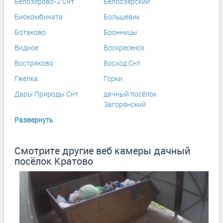
Белозерово-2 Снт
Белоозёрский
Биокомбината
Большевик
Ботаково
Бронницы
Видное
Воскресенск
Востряково
Восход Снт
Гжелка
Горки
Дары Природы Снт
дачный посёлок
Загорянский
Развернуть
Смотрите другие веб камеры дачный
посёлок Кратово