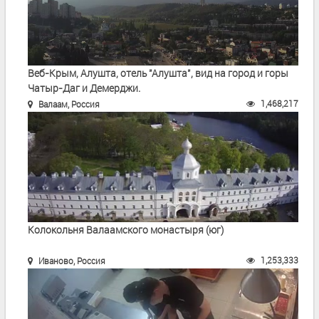
Веб-Крым, Алушта, отель "Алушта", вид на город и горы
Чатыр-Даг и Демерджи.
1,468,217
Валаам, Россия
Колокольня Валаамского монастыря (юг)
1,253,333
Иваново, Россия