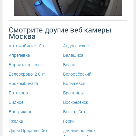
Смотрите другие веб камеры
Москва
Автомобилист Снт
Андреевское
Апрелевка
Балашиха
Барвиха поселок
Белая
Белозерово-2 Снт
Белоозёрский
Биокомбината
Большевик
Ботаково
Бронницы
Видное
Воскресенск
Востряково
Восход Снт
Гжелка
Горки
Дары Природы Снт
дачный посёлок