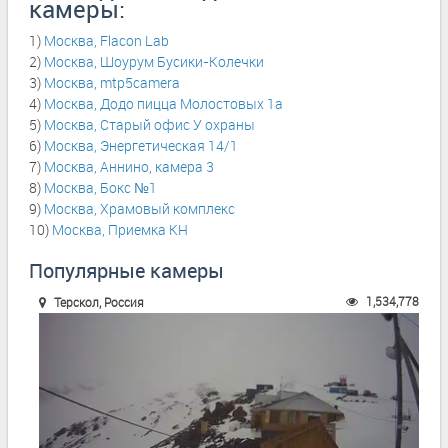
камеры:
1)
Москва, Flacon Lab
2)
Москва, Шоурум Бусики-Колечки
3)
Москва, mtp5camera
4)
Москва, Додо пицца Молостовых 1а
5)
Москва, Старый офис У охраны
6)
Москва, Энергетическая 14/1
7)
Москва, Аннино, камера 3
8)
Москва, Бокс №1
9)
Москва, Храмовый комплекс
10)
Москва, Приемка КН
Популярные камеры
1,534,778
Терскол, Россия