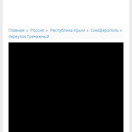
Главная
Россия
Республика Крым
Симферополь
переулок Гренажный