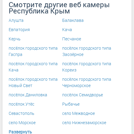
Смотрите другие веб камеры
Республика Крым
Алушта
Балаклава
Евпатория
Кача
Керчь
Песчаное
посёлок городского типа
посёлок городского типа
Гаспра
Заозёрное
посёлок городского типа
посёлок городского типа
Кача
Кореиз
посёлок городского типа
посёлок городского типа
Новый Свет
Черноморское
посёлок Даниловка
посёлок Семидворье
посёлок Утёс
Рыбачье
Севастополь
село Межводное
село Морское
село Нижнезаморское
Развернуть