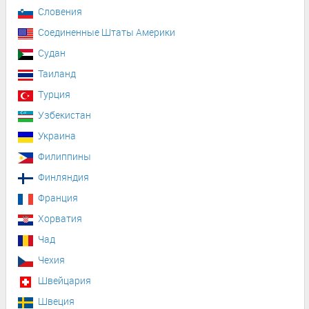
Словения
Соединенные Штаты Америки
Судан
Таиланд
Турция
Узбекистан
Украина
Филиппины
Финляндия
Франция
Хорватия
Чад
Чехия
Швейцария
Швеция